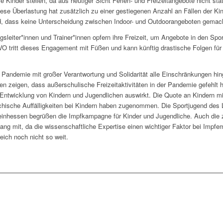
 Kinder stellen, da aus heutiger Sicht Ferien- und Freizeitangebote nicht sta
Diese Überlastung hat zusätzlich zu einer gestiegenen Anzahl an Fällen der K
, dass keine Unterscheidung zwischen Indoor- und Outdoorangeboten gemach
sleiter*innen und Trainer*innen opfern ihre Freizeit, um Angebote in den Spo
LVO tritt dieses Engagement mit Füßen und kann künftig drastische Folgen fü
 Pandemie mit großer Verantwortung und Solidarität alle Einschränkungen h
en zeigen, dass außerschulische Freizeitaktivitäten in der Pandemie gefehlt 
ntwicklung von Kindern und Jugendlichen auswirkt. Die Quote an Kindern mit
hische Auffälligkeiten bei Kindern haben zugenommen. Die Sportjugend des 
einhessen begrüßen die Impfkampagne für Kinder und Jugendliche. Auch die z
fang mit, da die wissenschaftliche Expertise einen wichtiger Faktor bei Impfem
eich noch nicht so weit.