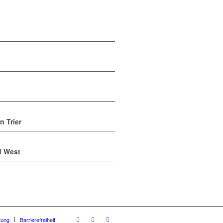
n Trier
d West
rung
Barrierefreiheit