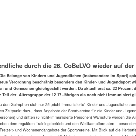
ndliche durch die 26. CoBeLVO wieder auf der
Die Belange von Kindern und Jugendlichen (insbesondere im Sport) spie
e neue Verordnung beschränkt besonders den Kinder- und Jugendsport wi
en und Genesenen gleichgestellt werden. Da aktuell erst ca. 22 Prozent 
 Teil der Altersgruppe der 12-17-Jährigen als noch nicht immunisiert gil
u den Geimpften sich nur 25 „nicht-immunisierte“ Kinder und Jugendliche zum S
en Zeitpunkt dazu, dass Angebote der Sportvereine für die Kinder und Jugen
ersonen) und dritten (5 nicht-immunisierte Personen) Warnstufe werden die A
eben dem regulären Trainingsbetrieb und den Wettkampfformaten – besonders 
Freizeit- und Wochenendangebote der Sportvereine. Mit Blick auf die Herbstfe