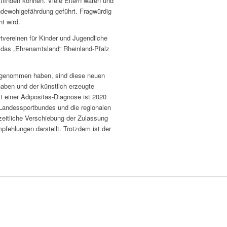
ttfinden können. Viele Eltern waren und
indewohlgefährdung geführt. Fragwürdig
t wird.
rtvereinen für Kinder und Jugendliche
r das „Ehrenamtsland“ Rheinland-Pfalz
ingenommen haben, sind diese neuen
haben und der künstlich erzeugte
 einer Adipositas-Diagnose ist 2020
Landessportbundes und die regionalen
eitliche Verschiebung der Zulassung
pfehlungen darstellt. Trotzdem ist der