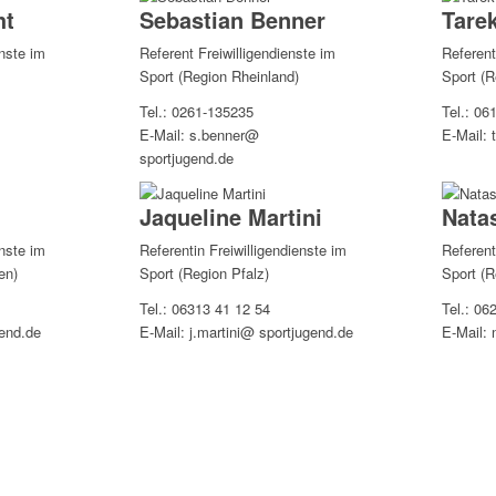
ht
Sebastian Benner
Tare
enste im
Referent Freiwilligendienste im
Referent
Sport (Region Rheinland)
Sport (R
Tel.: 0261-135235
Tel.: 06
E-Mail: s.benner@
E-Mail: 
sportjugend.de
Jaqueline Martini
Nata
enste im
Referentin Freiwilligendienste im
Referent
en)
Sport (Region Pfalz)
Sport (R
Tel.: 06313 41 12 54
Tel.: 06
gend.de
E-Mail: j.martini@ sportjugend.de
E-Mail: