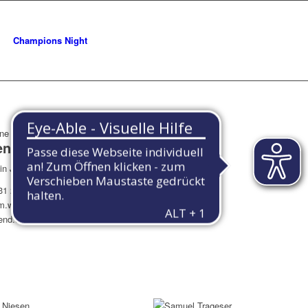
Champions Night
ene Wienold
in Jugendpolitik
31 2814-352
 m.wienold@
end.de