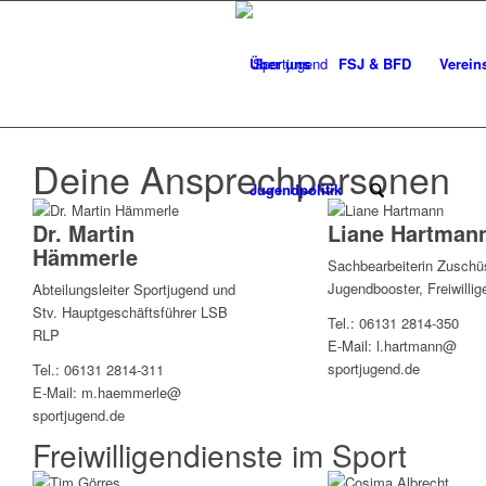
Über uns
FSJ & BFD
Verein
Deine Ansprechpersonen
Jugendpolitik
Dr. Martin
Liane Hartman
Hämmerle
Sachbearbeiterin Zuschü
Jugendbooster, Freiwillig
Abteilungsleiter Sportjugend und
Stv. Hauptgeschäftsführer LSB
Tel.: 06131 2814-350
RLP
E-Mail: l.hartmann@
sportjugend.de
Tel.: 06131 2814-311
E-Mail: m.haemmerle@
sportjugend.de
Freiwilligendienste im Sport