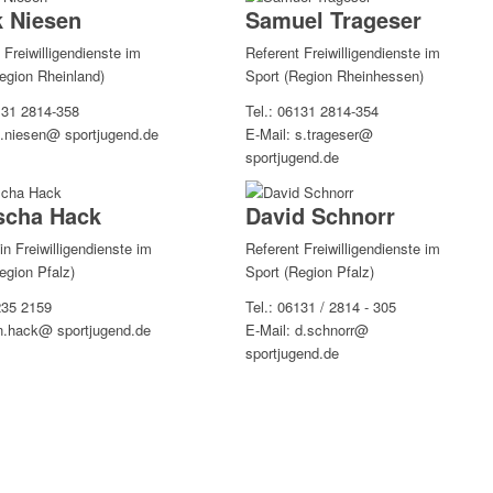
k Niesen
Samuel Trageser
 Freiwilligendienste im
Referent Freiwilligendienste im
egion Rheinland)
Sport (Region Rheinhessen)
131 2814-358
Tel.: 06131 2814-354
t.niesen@ sportjugend.de
E-Mail: s.trageser@
sportjugend.de
scha Hack
David Schnorr
in Freiwilligendienste im
Referent Freiwilligendienste im
egion Pfalz)
Sport (Region Pfalz)
235 2159
Tel.: 06131 / 2814 - 305
 n.hack@ sportjugend.de
E-Mail: d.schnorr@
sportjugend.de