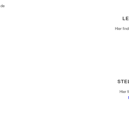
.de
L
Hier fin
STE
Hier 