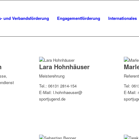
s- und Verbandsförderung
Engagementförderung
Internationales
n
Lara Hohnhäuser
Marl
sse,
Meisterehrung
Referent
endienst
Tel.: 06131 2814-154
Tel: 061
E-Mail: l.hohnhaeuser@
E-Mail:
sportjugend.de
sportjug