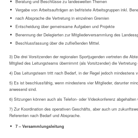
Beratung und Beschlüsse zu landesweiten Themen
Vergabe von Arbeitsaufträgen an befristete Arbeitsgruppen inkl. Ben
nach Absprache die Vertretung in einzelnen Gremien
Entscheidung über gemeinsame Aufgaben und Projekte
Benennung der Delegierten zur Mitgliederversammlung des Landess
Beschlussfassung über die zufließenden Mittel.
3) Die drei Vorsitzenden der regionalen Sportjugenden vertreten die Ab
Mitglied des Leitungsteams übernimmt (als Vorsitzender) die Vertretun
4) Das Leitungsteam tritt nach Bedarf, in der Regel jedoch mindestens 
5) Es ist beschlussfähig, wenn mindestens vier Mitglieder, darunter min
anwesend sind.
6) Sitzungen können auch als Telefon- oder Videokonferenz abgehalten
7) Zur Koordination des operativen Geschäfts, aber auch um zukunftswe
Referenten nach Bedarf und Absprache.
7 – Versammlungsleitung