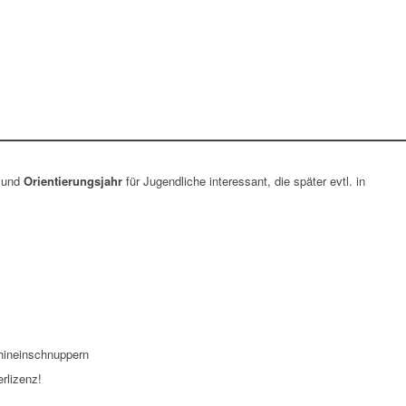
- und
Orientierungsjahr
für Jugendliche interessant, die später evtl. in
 hineinschnuppern
rlizenz!