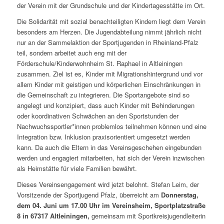
der Verein mit der Grundschule und der Kindertagesstätte im Ort.
Die Solidarität mit sozial benachteiligten Kindern liegt dem Verein
besonders am Herzen. Die Jugendabteilung nimmt jährlich nicht
nur an der Sammelaktion der Sportjugenden in Rheinland-Pfalz
teil, sondern arbeitet auch eng mit der
Förderschule/Kinderwohnheim St. Raphael in Altleiningen
zusammen. Ziel ist es, Kinder mit Migrationshintergrund und vor
allem Kinder mit geistigen und körperlichen Einschränkungen in
die Gemeinschaft zu integrieren. Die Sportangebote sind so
angelegt und konzipiert, dass auch Kinder mit Behinderungen
oder koordinativen Schwächen an den Sportstunden der
Nachwuchssportler*innen problemlos teilnehmen können und eine
Integration bzw. Inklusion praxisorientiert umgesetzt werden
kann. Da auch die Eltern in das Vereinsgeschehen eingebunden
werden und engagiert mitarbeiten, hat sich der Verein inzwischen
als Heimstätte für viele Familien bewährt.
Dieses Vereinsengagement wird jetzt belohnt. Stefan Leim, der
Vorsitzende der Sportjugend Pfalz, überreicht am
Donnerstag,
dem 04. Juni um 17.00 Uhr im Vereinsheim, Sportplatzstraße
8 in 67317 Altleiningen,
gemeinsam mit Sportkreisjugendleiterin