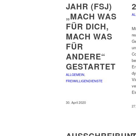
JAHR (FSJ)
„MACH WAS
AL
FÜR DICH,
Mi
MACH WAS
re
Ge
FÜR
un
ANDERE“
Co
be
GESTARTET
En
dy
ALLGEMEIN
,
Vi
FREIWILLIGENDIENSTE
ve
E
30. April 2020
27
AUSSCHREIBUN