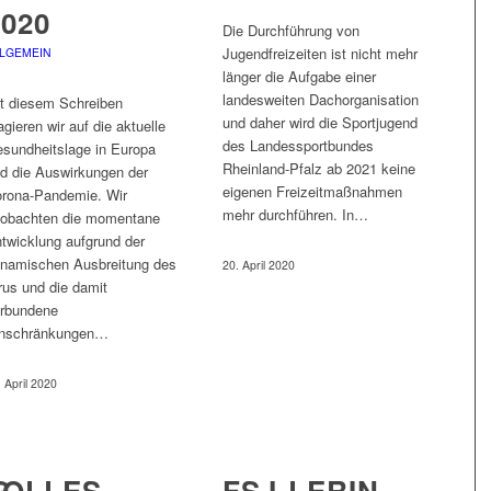
2020
Die Durchführung von
Jugendfreizeiten ist nicht mehr
LGEMEIN
länger die Aufgabe einer
landesweiten Dachorganisation
t diesem Schreiben
und daher wird die Sportjugend
agieren wir auf die aktuelle
des Landessportbundes
sundheitslage in Europa
Rheinland-Pfalz ab 2021 keine
d die Auswirkungen der
eigenen Freizeitmaßnahmen
rona-Pandemie. Wir
mehr durchführen. In…
obachten die momentane
twicklung aufgrund der
namischen Ausbreitung des
20. April 2020
rus und die damit
rbundene
inschränkungen…
. April 2020
G
TOLLES
FSJ-LERIN