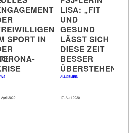
ENGAGEMENT
LISA: „FIT
DER
UND
FREIWILLIGEN
GESUND
IM SPORT IN
LÄSST SICH
DER
DIESE ZEIT
TE
CORONA-
BESSER
KRISE
ÜBERSTEHEN!“
EWS
ALLGEMEIN
. April 2020
17. April 2020