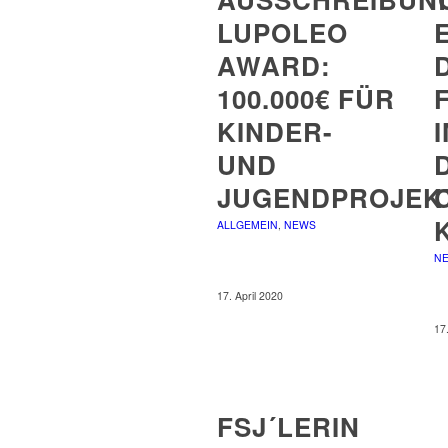
LUPOLEO
AWARD:
100.000€ FÜR
KINDER-
UND
JUGENDPROJEK
ALLGEMEIN
,
NEWS
N
17. April 2020
17
FSJ´LERIN