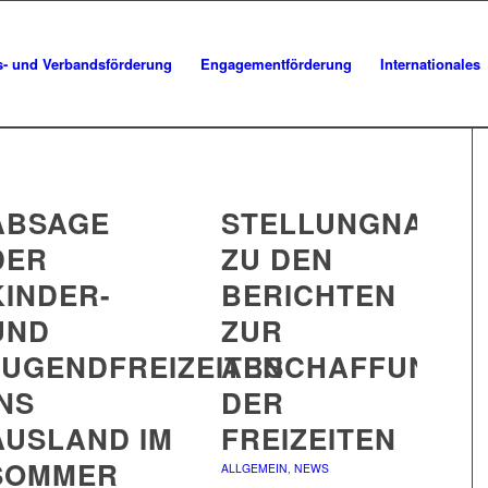
s- und Verbandsförderung
Engagementförderung
Internationales
ABSAGE
STELLUNGNAHM
DER
ZU DEN
KINDER-
BERICHTEN
UND
ZUR
JUGENDFREIZEITEN
ABSCHAFFUNG
INS
DER
AUSLAND IM
FREIZEITEN
SOMMER
ALLGEMEIN
,
NEWS