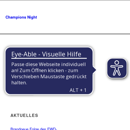
Champions Night
E
AKTUELLES
Brandneue Folge des FWD-